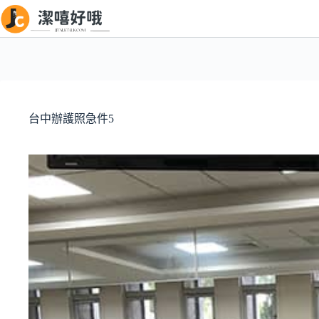
跳
至
主
要
內
容
台中辦護照急件5