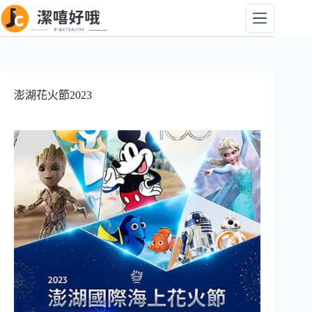
跳
至
主
要
內
容
澎湖花火節2023