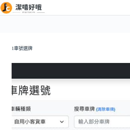
跳
至
主
要
內
容
1車號選牌