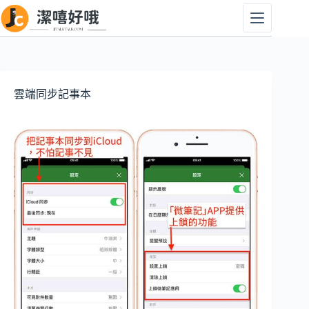
跳
至
主
要
內
容
雲端同步記事本