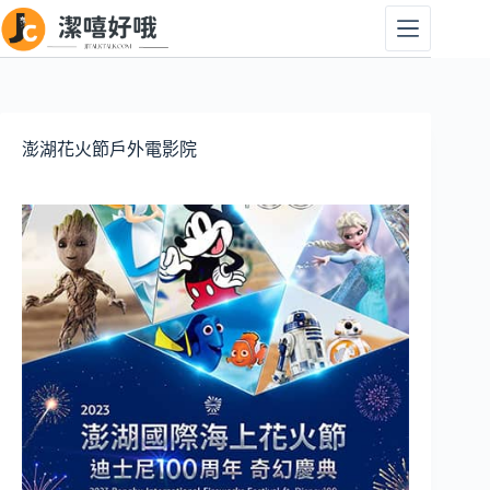
跳
至
主
要
內
容
澎湖花火節戶外電影院