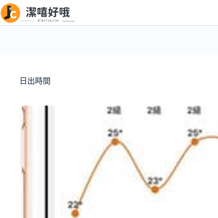
跳
至
主
要
內
容
日出時間