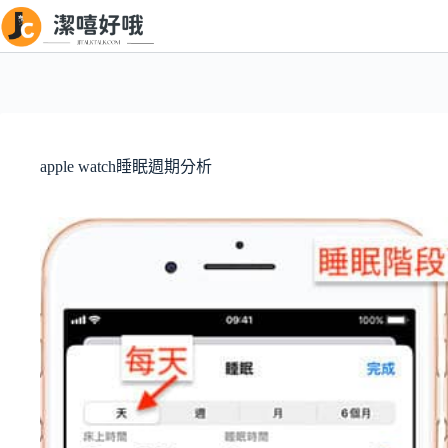
跳
至
主
要
內
容
apple watch睡眠週期分析