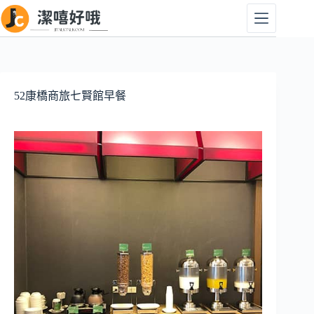
跳
至
主
要
內
容
52康橋商旅七賢館早餐