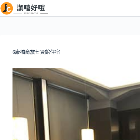
跳
至
主
要
內
容
6康橋商旅七賢館住宿