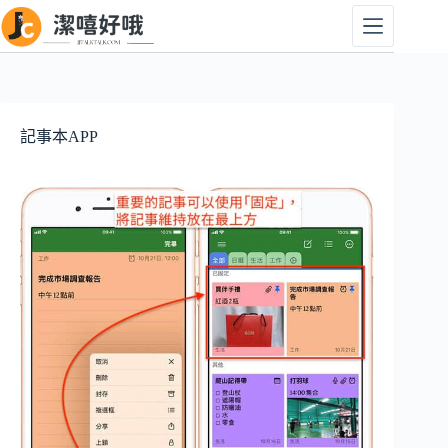
跳
至
主
要
內
容
記事本APP