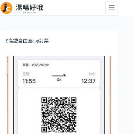
跳
至
主
要
內
容
9高鐵自由座app訂票