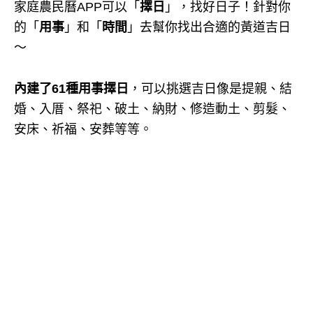
家庭農民曆APP可以「
擇日
」，找好日子！針對你
的「
用事
」和「
時間
」去幫你找出合適的黃道吉日
～
內建了61種用事擇日
，可以挑選吉日像是提親、結
婚、入厝、祭祀、破土、納財、修造動土、剪髮、
安床、祈福、安葬等等。