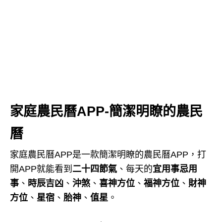
家庭農民曆APP-簡潔明瞭的農民
曆
家庭農民曆APP是一款簡潔明瞭的農民曆APP，打
開APP就能看到
二十四節氣
、每天的
宜用事忌用
事
、
時辰吉凶
、
沖煞
、
喜神方位
、
福神方位
、
財神
方位
、
星宿
、
胎神
、
值星
。