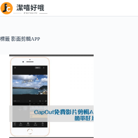
跳
至
主
要
內
標籤
影面剪輯APP
容