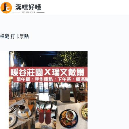
跳
至
主
要
內
標籤
打卡景點
容