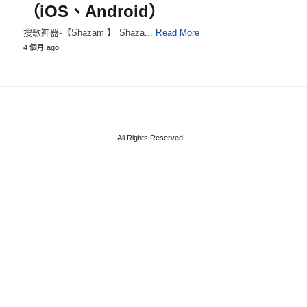
（iOS、Android）
搜歌神器-【Shazam 】 Shaza...
Read More
4 個月 ago
All Rights Reserved