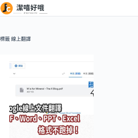
跳
至
主
要
內
標籤
線上翻譯
容