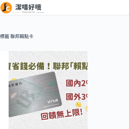
跳
至
主
要
內
標籤
聯邦賴點卡
容