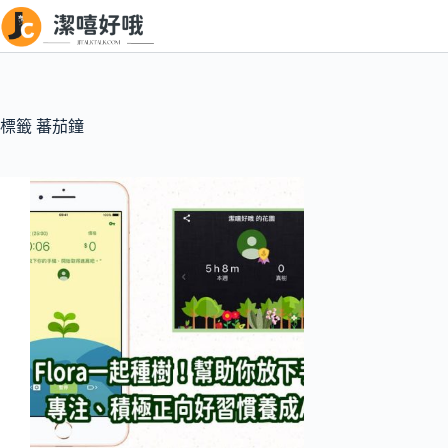
跳
至
主
要
內
標籤
蕃茄鐘
容