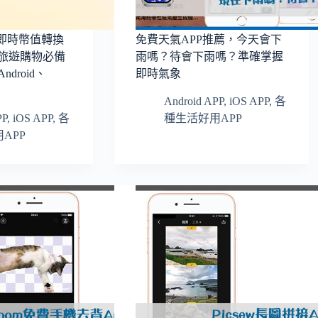
用的即時幣值轉換
免費天氣APP推薦，今天會下
國旅遊購物必備
雨嗎？待會下雨嗎？準確掌握
droid、
即時氣象
Android APP
,
iOS APP
,
各
PP
,
iOS APP
,
各
種生活好用APP
APP