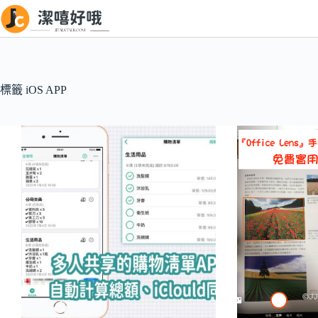
跳
至
主
要
內
標籤
iOS APP
容