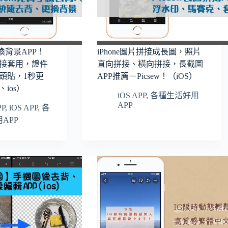
片換背景APP！
iPhone圖片拼接成長圖，照片
接套用，證件
直向拼接、橫向拼接，長截圖
頭貼，1秒更
APP推薦－Picsew！（iOS）
、ios）
iOS APP
,
各種生活好用
APP
PP
,
iOS APP
,
各
APP