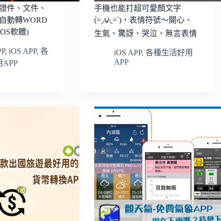
證件、文件、
手機也能打超可愛顏文字
自動轉WORD
(́=◞౪◟=‵)，表情符號～開心、
、iOS軟體)
生氣、驚訝、哭泣、無言表情
PP
,
iOS APP
,
各
iOS APP
,
各種生活好用
APP
APP