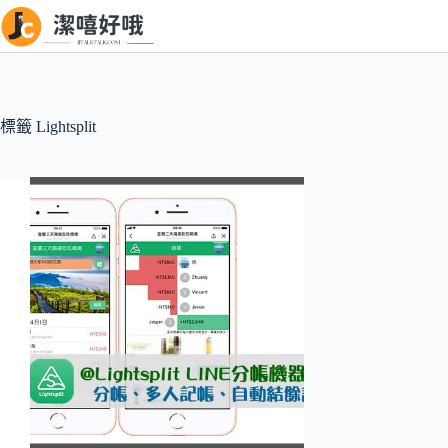
跳
至
主
要
內
標籤
Lightsplit
容