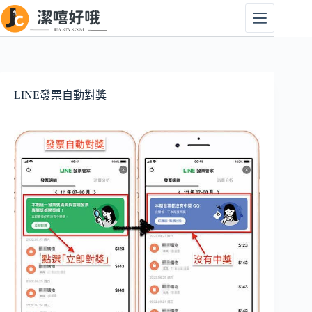
跳
至
主
要
內
容
LINE發票自動對獎