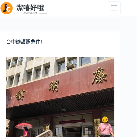
跳
至
主
要
內
容
台中辦護照急件1