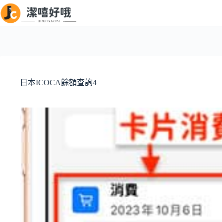
跳
至
主
要
內
容
日本ICOCA餘額查詢4