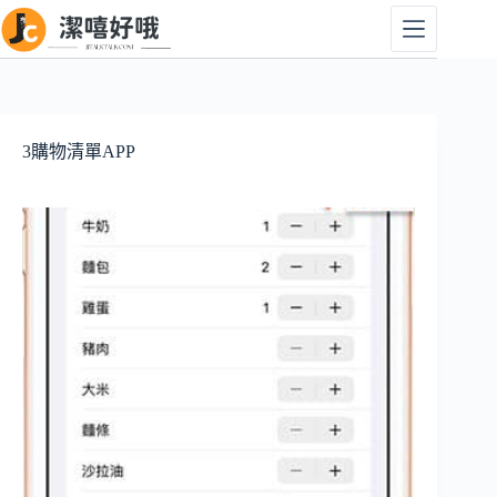
跳
至
主
要
內
容
3購物清單APP