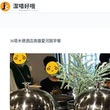
跳
至
主
要
內
容
36塔木德酒店高雄愛河館早餐