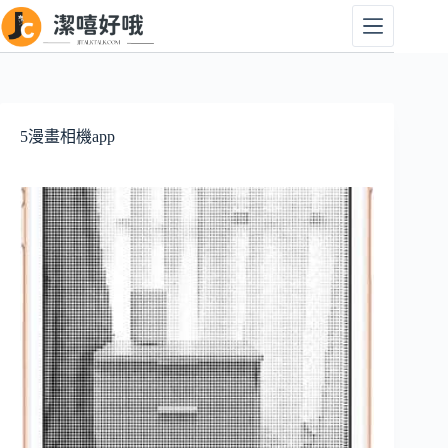
跳
至
主
要
內
容
5漫畫相機app