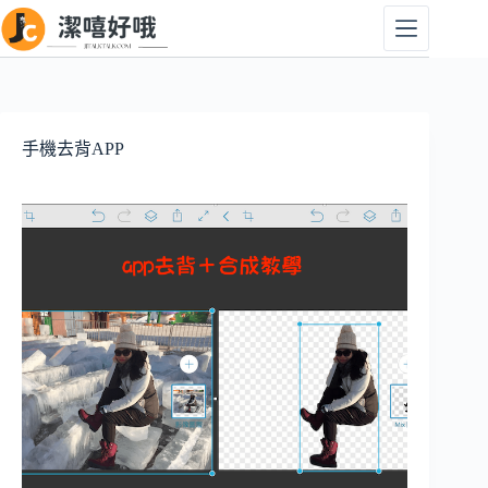
跳
至
主
要
內
容
手機去背APP