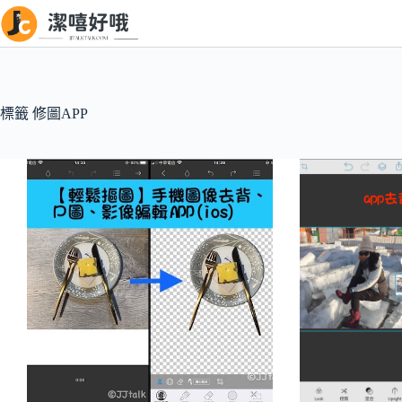
跳
至
主
要
內
標籤
修圖APP
容