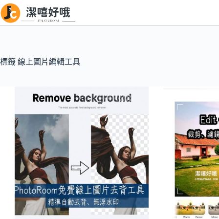
跳
至
主
要
內
標籤
線上圖片編輯工具
容