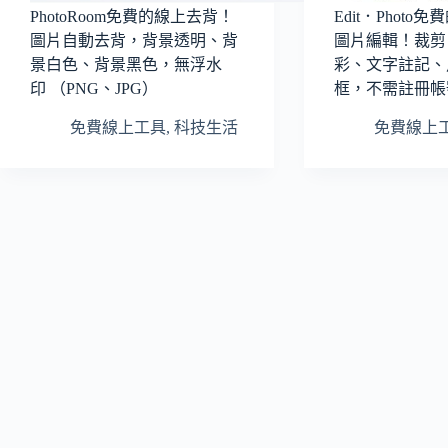
PhotoRoom免費的線上去背！
Edit．Phot
圖片自動去背，背景透明、背
圖片編輯！裁剪
景白色、背景黑色，無浮水
彩、文字註記、
印 （PNG、JPG）
框，不需註冊帳
免費線上工具
,
科技生活
免費線上