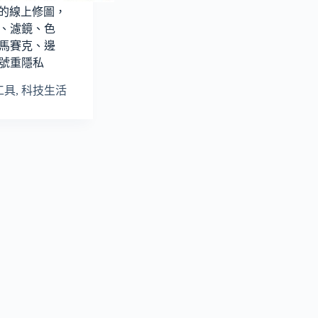
o免費的線上修圖，
、濾鏡、色
馬賽克、邊
號重隱私
工具
,
科技生活