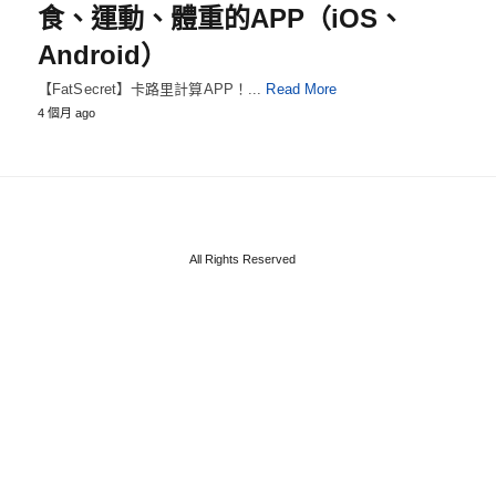
食、運動、體重的APP（iOS、
Android）
【FatSecret】卡路里計算APP！...
Read More
4 個月 ago
All Rights Reserved