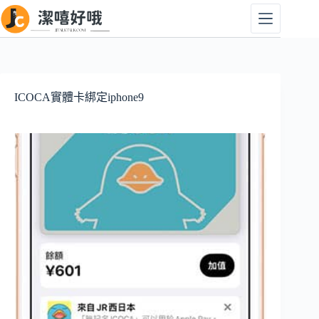
跳
至
主
要
內
容
ICOCA實體卡綁定iphone9