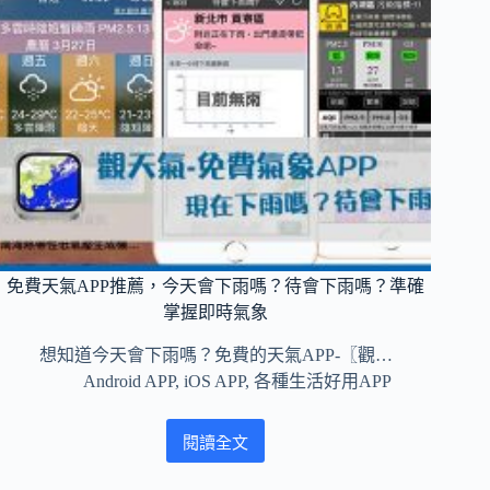
換
APP
推
薦！
出
國
旅
遊
購
物
必
備
幣
免費天氣APP推薦，今天會下雨嗎？待會下雨嗎？準確
值
掌握即時氣象
轉
換
想知道今天會下雨嗎？免費的天氣APP-〖觀…
APP（Android、
Android APP
,
iOS APP
,
各種生活好用APP
iOS）
閱讀全文
免
費