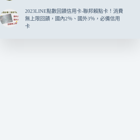
畫
濾
2023LINE點數回饋信用卡-聯邦賴點卡！消費
鏡-
無上限回饋，國內2％、國外3％，必備信用
漫
卡
畫
照
片
編
輯
器
（iOS）