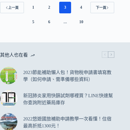
樂、
相
APP（Android）
1
2
3
4
上一頁
下一頁
機
APP，
輕
5
6
...
10
鬆
拍
出
手
繪
其他人也在看
感
照
片！
2023節能補助懶人包！貨物稅申請書填寫教
素
學（如何申請、需準備哪些資料）
描、
繪
畫
新冠肺炎家用快篩試劑哪裡買？LINE快速幫
風
你查詢附近藥局庫存
格，
多
種
2022悠遊國旅補助申請教學一次看懂！住宿
漫
最高折抵1300元！