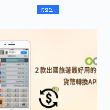
不
需
閱讀全文
註
Google
冊
記
帳
事
號
本
APP
重
－
隱
免
私
費、
跨
平
台、
多
人
即
時
編
輯
同
步
（支