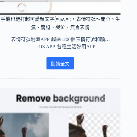
手機也能打超可愛顏文字(́=◞౪◟=‵)，表情符號～開心、生
氣、驚訝、哭泣、無言表情
表情符號鍵盤APP-超過1200個表情符號和顏…
iOS APP
,
各種生活好用APP
閱讀全文
手
機
也
能
打
超
可
愛
顏
文
字