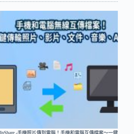
天
氣
APP
推
薦，
今
天
會
下
雨
嗎？
待
會
下
雨
嗎？
準
確
掌
握
即
InShare -手機照片傳到電腦！手機和電腦互傳檔案～一鍵
時