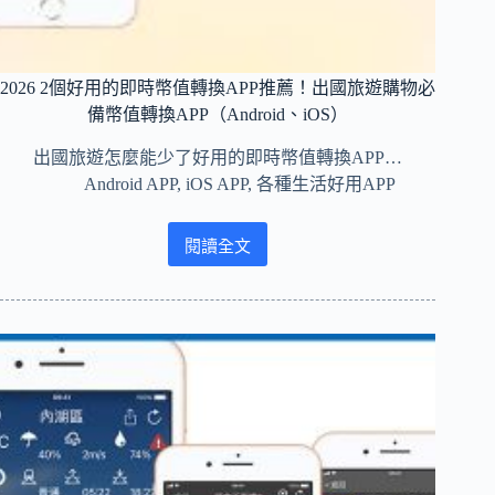
援
iOS、
Android）
2026 2個好用的即時幣值轉換APP推薦！出國旅遊購物必
備幣值轉換APP（Android、iOS）
出國旅遊怎麼能少了好用的即時幣值轉換APP…
Android APP
,
iOS APP
,
各種生活好用APP
閱讀全文
2026
2
個
好
用
的
即
時
幣
值
轉