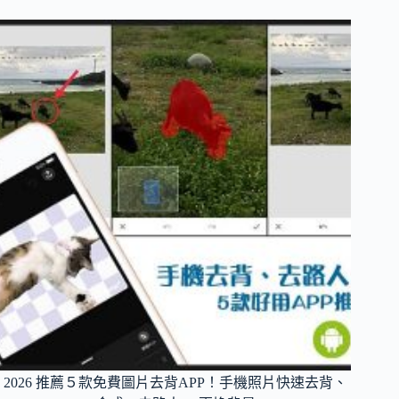
的
線
上
去
背！
圖
片
自
動
去
背，
背
景
透
明、
背
景
白
色、
背
2026 推薦５款免費圖片去背APP！手機照片快速去背、
景