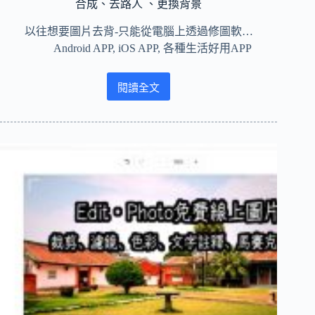
黑
合成、去路人 、更換背景
色，
以往想要圖片去背-只能從電腦上透過修圖軟…
無
浮
Android APP
,
iOS APP
,
各種生活好用APP
水
印 （PNG、
閱讀全文
JPG）
2026
推
薦
５
款
免
費
圖
片
去
背
APP！
手
機
照
片