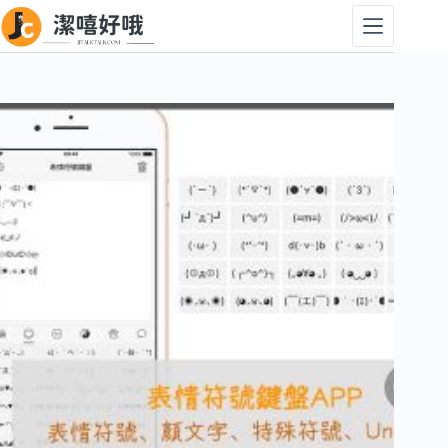
跳
至
主
要
內
容