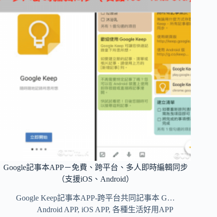
修
圖，
圖
片
編
輯！
裁
剪、
濾
鏡、
色
彩、
文
字
註
記、
Google記事本APP－免費、跨平台、多人即時編輯同步
馬
賽
（支援iOS、Android）
克、
Google Keep記事本APP-跨平台共同記事本 G…
邊
框，
Android APP
,
iOS APP
,
各種生活好用APP