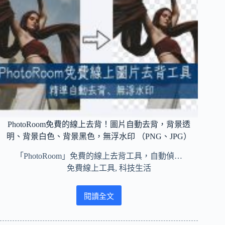
(́=◞౪◟=‵)，
表
情
符
號
～
開
心、
生
氣、
驚
訝、
PhotoRoom免費的線上去背！圖片自動去背，背景透
哭
明、背景白色、背景黑色，無浮水印 （PNG、JPG）
泣、
無
「PhotoRoom」免費的線上去背工具，自動偵…
言
免費線上工具
,
科技生活
表
情
閱讀全文
PhotoRoom
免
費