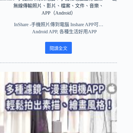
氣
無線傳輸照片、影片、檔案、文件、音樂、
象
APP（Android）
InShare -手機照片傳到電腦 Inshare APP可…
Android APP
,
各種生活好用APP
閱讀全文
InShare
-
手
機
照
片
傳
到
電
腦！
手
機
和
電