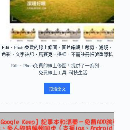
快
速
去
背、
合
成、
去
Edit．Photo免費的線上修圖，圖片編輯！裁剪、濾鏡、
路
人
色彩、文字註記、馬賽克、邊框，不需註冊帳號重隱私
、
Edit．Photo免費的線上修圖！提供了一系列…
更
換
免費線上工具
,
科技生活
背
景
閱讀全文
Edit．
Photo
免
費
的
線
上