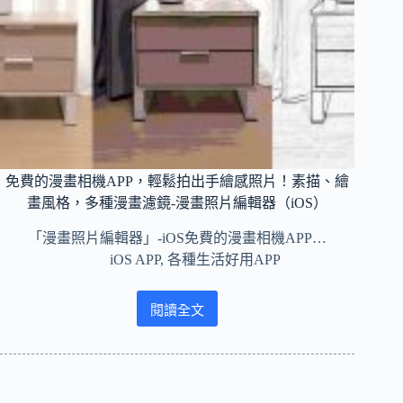
腦
互
傳
檔
案
～
一
鍵
無
線
免費的漫畫相機APP，輕鬆拍出手繪感照片！素描、繪
傳
畫風格，多種漫畫濾鏡-漫畫照片編輯器（iOS）
輸
照
「漫畫照片編輯器」-iOS免費的漫畫相機APP…
片、
iOS APP
,
各種生活好用APP
影
片、
閱讀全文
檔
免
案、
費
文
的
件、
漫
音
畫